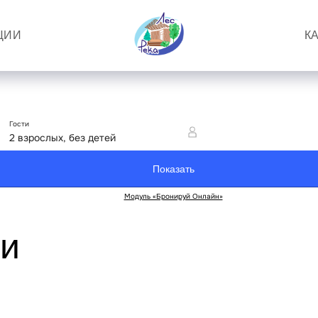
ЦИИ
К
ки