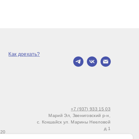
Как доехать?
+7 (937) 933 15 03
Марий Эл, Звениговский р-н,
с. Кокшайск ул. Марины Нееловой
д.1
 20