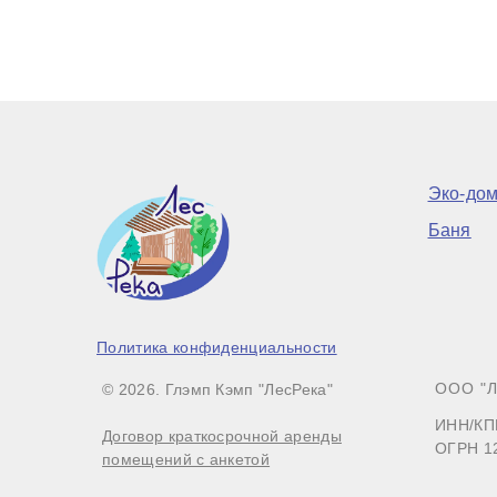
Эко-до
Баня
Политика конфиденциальности
ООО "Л
©
2026
. Глэмп Кэмп "ЛесРека"
ИНН/КП
Договор краткосрочной аренды
ОГРН 1
помещений с анкетой