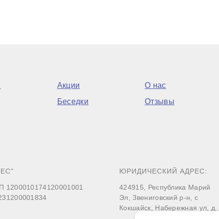
м
Акции
О нас
Беседки
Отзывы
ЕС"
ЮРИДИЧЕСКИЙ АДРЕС:
П 1200010174120001001
424915, Республика Марий
231200001834
Эл, Звениговский р-н, с
Кокшайск, Набережная ул, д.