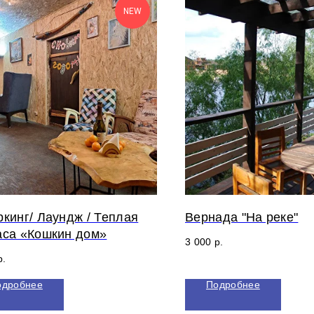
NEW
ркинг/ Лаундж / Теплая
Вернада "На реке"
аса «Кошкин дом»
3 000
р.
р.
одробнее
Подробнее