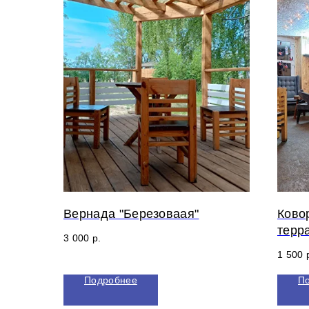
Вернада "Березоваая"
Ково
терр
3 000
р.
1 500
Подробнее
П